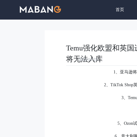
首页
生态与内
Temu强化欧盟和英
将无法入库
2025-11-25
1、亚马逊
2、TikTok 
3、Te
5、Ozo
6、意大利