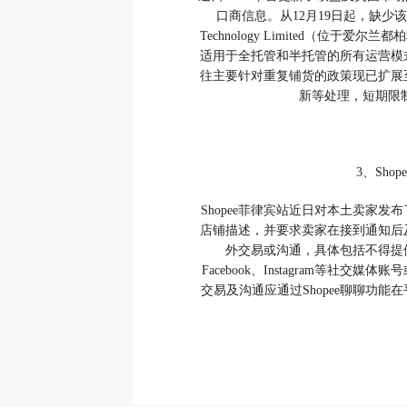
口商信息。从12月19日起，缺少
Technology Limited（位于爱
适用于全托管和半托管的所有运营模
往主要针对重复铺货的政策现已扩展
新等处理，短期限
3、Sh
Shopee菲律宾站近日对本土卖家发
店铺描述，并要求卖家在接到通知后
外交易或沟通，具体包括不得提
Facebook、Instagram等社
交易及沟通应通过Shopee聊聊功