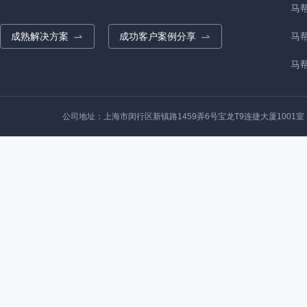
马
成熟解决方案
成功客户案例分享
马
马帮
公司地址：上海市闵行区新镇路1459弄6号宝龙T9连捷大厦1001室