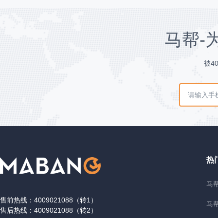
马帮-
被4
热
马帮
售前热线：4009021088（转1）
马
售后热线：4009021088（转2）