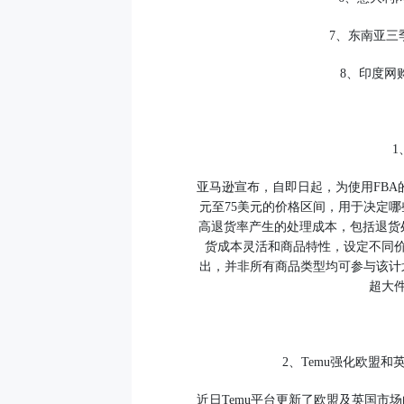
7、东南亚三
8、印度网
1
亚马逊宣布，自即日起，为使用FBA的卖家推
元至75美元的价格区间，用于决定
高退货率产生的处理成本，包括退货
货成本灵活和商品特性，设定不同
出，并非所有商品类型均可参与该计划
超大
2、Temu强化欧盟
近日Temu平台更新了欧盟及英国市