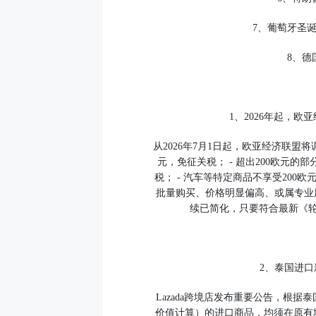
7、葡萄牙圣
8、德
1、2026年起，
从2026年7月1日起，欧亚经济联盟
元，免征关税； - 超出200欧元
税； - 汽车等特定商品不享受200
批量购买、价格明显偏高、或属专业
续已简化，只要符合最新《
2、泰国进口
Lazada跨境店发布重要公告，根据泰
价值计算）的进口商品，均须在原有