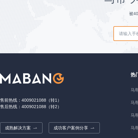
被4
热
马帮
售前热线：4009021088（转1）
马
售后热线：4009021088（转2）
马
成熟解决方案
成功客户案例分享
马