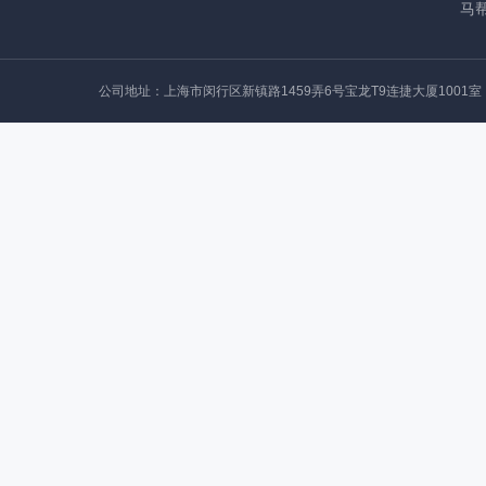
马帮
公司地址：上海市闵行区新镇路1459弄6号宝龙T9连捷大厦1001室