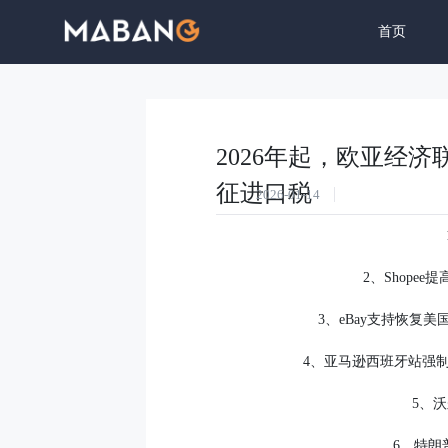
首页
生态与内
2026年起，欧亚经
征进口税
2026-01-14
2、Shope
3、eBay支持恢复美
4、亚马逊西班牙站强制
5、
6、特朗