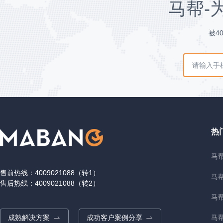
马帮-
被4
热
马帮
售前热线：4009021088（转1）
马
售后热线：4009021088（转2）
马
成熟解决方案
成功客户案例分享
马