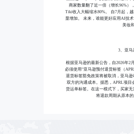
商家数量翻了近一倍（增长96%），单
Tiki收入大幅缩水80%。 自7月
显增加。 未来，谁能更好应用AI技
美妆
3、亚
根据亚马逊的最新公告，自2026年
必须使用“亚马逊预付退货标签（AP
退货标签豁免政策将被取消，亚马逊
双方的沟通成本。据悉，APRL项目会通过
货运单标签。在这一模式下，买家无
将退款周期从原本的最