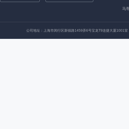
马帮
公司地址：上海市闵行区新镇路1459弄6号宝龙T9连捷大厦1001室